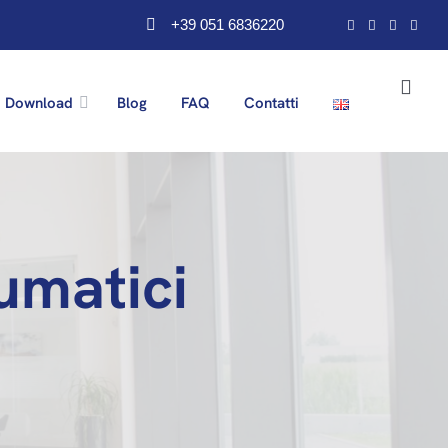
+39 051 6836220
Download
Blog
FAQ
Contatti
umatici