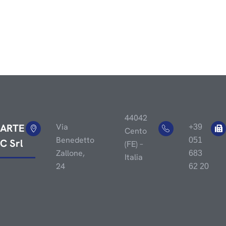
e distribuiamo Cilindri Pneumatici dedicati all’automazione
industriale, in Italia e nel Mondo.
P. IVA IT 00761670389
Privacy Policy
Cookie Policy
44042
ARTE
Via
+39
Cento
Benedetto
051
C Srl
(FE) –
Zallone,
683
Italia
24
62 20