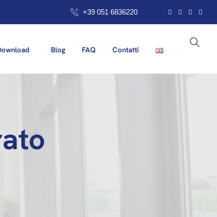
+39 051 6836220
Download
Blog
FAQ
Contatti
rato