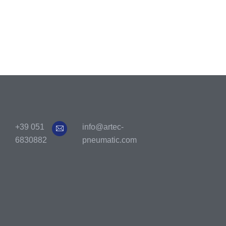
+39 051
info@artec-
6830882
pneumatic.com